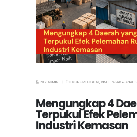
RBIZ ADMIN
EKONOMI DIGITAL
,
RISET PASAR & ANALI
Mengungkap 4 Daer
Terpukul Efek Pele
Industri Kemasan