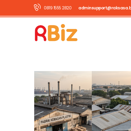
0819 1555 2820
adminsupport@raksasa.b