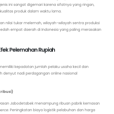
is ini sangat digemari karena sifatnya yang ringan,
ualitas produk dalam waktu lama.
dan nilai tukar melemah, wilayah-wilayah sentra produksi
a bedah empat daerah di Indonesia yang paling merasakan
Efek Pelemahan Rupiah
memiliki kepadatan jumlah pelaku usaha kecil dan
ah denyut nadi perdagangan online nasional
ribusi)
kawasan Jabodetabek menampung ribuan pabrik kemasan
erce
. Peningkatan biaya logistik pelabuhan dan harga