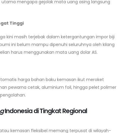
an utama mengapa gejolak mata uang asing langsung
ngat Tinggi
 kini masih terjebak dalam ketergantungan impor biji
k bumi ini belum mampu dipenuhi seluruhnya oleh kilang
belian harus menggunakan mata uang dolar AS.
 otomatis harga bahan baku kemasan ikut meroket
han pewarna cetak, aluminium foil, hingga pelet polimer
pengolahan.
ng
Indonesia di Tingkat Regional
 atau kemasan fleksibel memang terpusat di wilayah-