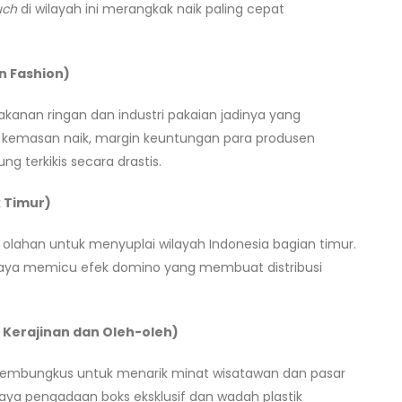
uch
di wilayah ini merangkak naik paling cepat
n Fashion)
kanan ringan dan industri pakaian jadinya yang
kemasan naik, margin keuntungan para produsen
ng terkikis secara drastis.
k Timur)
olahan untuk menyuplai wilayah Indonesia bagian timur.
baya memicu efek domino yang membuat distribusi
 Kerajinan dan Oleh-oleh)
 pembungkus untuk menarik minat wisatawan dan pasar
aya pengadaan boks eksklusif dan wadah plastik