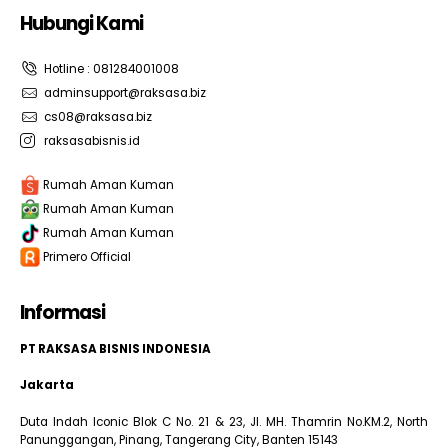
Hubungi Kami
Hotline : 081284001008
adminsupport@raksasa.biz
cs08@raksasa.biz
raksasabisnis.id
Rumah Aman Kuman
Rumah Aman Kuman
Rumah Aman Kuman
Primero Official
Informasi
PT RAKSASA BISNIS INDONESIA
Jakarta
Duta Indah Iconic Blok C No. 21 & 23, Jl. MH. Thamrin No.KM.2, North
Panunggangan, Pinang, Tangerang City, Banten 15143