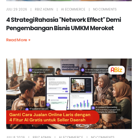
JULI 29 2026
RBIZ ADMIN
AI ECOMMERCE
NO COMMENTS
4 Strategi Rahasia "Network Effect" Demi
Pengembangan Bisnis UMKM Meroket
Read More +
JULI 8 2026
RBIZ ADMIN
AI ECOMMERCE
NO COMMENTS