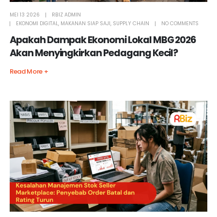
MEI 13 2026
RBIZ ADMIN
EKONOMI DIGITAL
,
MAKANAN SIAP SAJI
,
SUPPLY CHAIN
NO COMMENTS
Apakah Dampak Ekonomi Lokal MBG 2026
Akan Menyingkirkan Pedagang Kecil?
Read More +