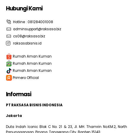
Hubungi Kami
Hotline : 081284001008
adminsupport@raksasa.biz
cs08@raksasa.biz
raksasabisnis.id
Rumah Aman Kuman
Rumah Aman Kuman
Rumah Aman Kuman
Primero Official
Informasi
PT RAKSASA BISNIS INDONESIA
Jakarta
Duta Indah Iconic Blok C No. 21 & 23, Jl. MH. Thamrin No.KM.2, North
Panunggangan, Pinang, Tangerang City, Banten 15143