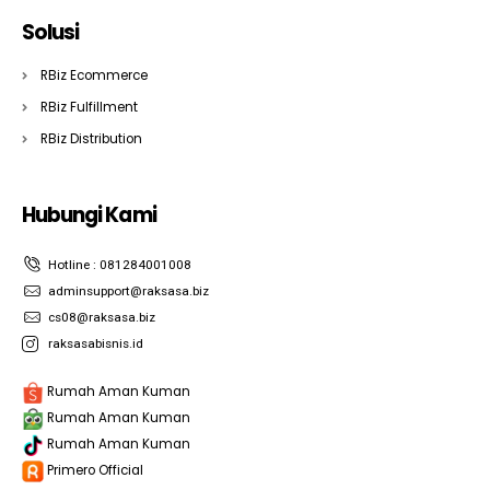
Solusi
RBiz Ecommerce
RBiz Fulfillment
RBiz Distribution
Hubungi Kami
Hotline : 081284001008
adminsupport@raksasa.biz
cs08@raksasa.biz
raksasabisnis.id
Rumah Aman Kuman
Rumah Aman Kuman
Rumah Aman Kuman
Primero Official