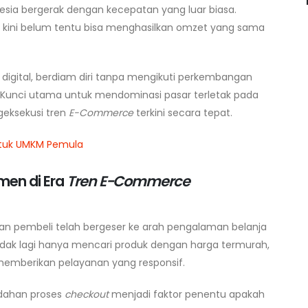
nesia bergerak dengan kecepatan yang luar biasa.
lu kini belum tentu bisa menghasilkan omzet yang sama
 digital, berdiam diri tanpa mengikuti perkembangan
Kunci utama untuk mendominasi pasar terletak pada
ksekusi tren
E-Commerce
terkini secara tepat.
ntuk UMKM Pemula
men di Era
Tren E-Commerce
n pembeli telah bergeser ke arah pengalaman belanja
tidak lagi hanya mencari produk dengan harga termurah,
emberikan pelayanan yang responsif.
udahan proses
checkout
menjadi faktor penentu apakah