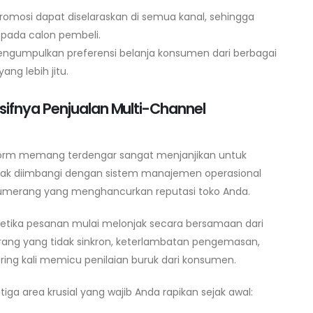
mosi dapat diselaraskan di semua kanal, sehingga
pada calon pembeli.
gumpulkan preferensi belanja konsumen dari berbagai
ng lebih jitu.
sifnya Penjualan Multi-Channel
tform memang terdengar sangat menjanjikan untuk
idak diimbangi dengan sistem manajemen operasional
i bumerang yang menghancurkan reputasi toko Anda.
tika pesanan mulai melonjak secara bersamaan dari
 barang yang tidak sinkron, keterlambatan pengemasan,
ring kali memicu penilaian buruk dari konsumen.
iga area krusial yang wajib Anda rapikan sejak awal: