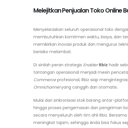
Melejitkan Penjualan Toko Online
Menyelaraskan seluruh operasional toko denga
membutuhkan komitmen waktu, biaya, dan tenag
memikirkan inovasi produk dan mengurus tekn
berisiko melambat.
Di sinilah peran strategis
Enabler
Rbiz
hadir seb
tantangan operasional menjadi mesin pencet
Commerce
profesional, Rbiz siap mengintegra
Omnichannel
yang canggih dan otomatis.
Mulai dari sinkronisasi stok barang antar-platf
hingga proses pengemasan dan pengiriman ba
secara menyeluruh oleh tim ahli Rbiz. Bersama R
meningkat tajam, sehingga Anda bisa fokus se