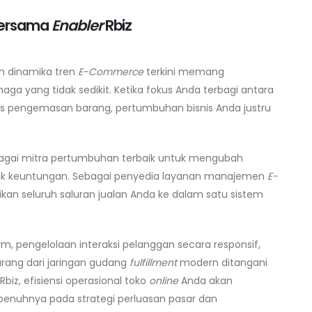
 Bersama
Enabler
Rbiz
n dinamika tren
E-Commerce
terkini memang
a yang tidak sedikit. Ketika fokus Anda terbagi antara
is pengemasan barang, pertumbuhan bisnis Anda justru
agai mitra pertumbuhan terbaik untuk mengubah
ak keuntungan. Sebagai penyedia layanan manajemen
E-
sikan seluruh saluran jualan Anda ke dalam satu sistem
orm, pengelolaan interaksi pelanggan secara responsif,
rang dari jaringan gudang
fulfillment
modern ditangani
biz, efisiensi operasional toko
online
Anda akan
penuhnya pada strategi perluasan pasar dan