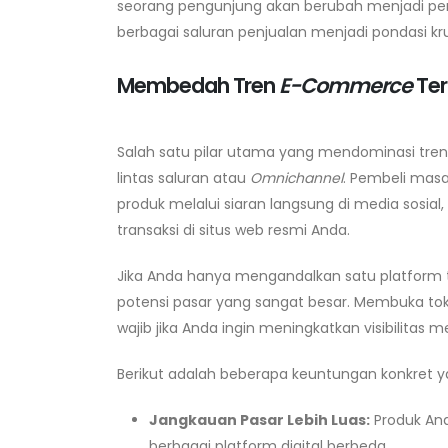
seorang pengunjung akan berubah menjadi pembe
berbagai saluran penjualan menjadi pondasi krus
Membedah Tren
E-Commerce
Ter
Salah satu pilar utama yang mendominasi tre
lintas saluran atau
Omnichannel
. Pembeli masa
produk melalui siaran langsung di media sosia
transaksi di situs web resmi Anda.
Jika Anda hanya mengandalkan satu platform t
potensi pasar yang sangat besar. Membuka toko
wajib jika Anda ingin meningkatkan visibilitas 
Berikut adalah beberapa keuntungan konkret y
Jangkauan Pasar Lebih Luas:
Produk An
berbagai platform digital berbeda.