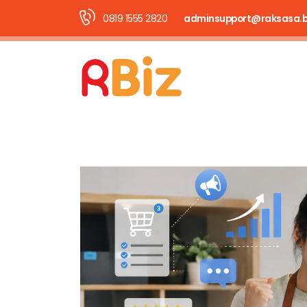
0819 1555 2820
adminsupport@raksasa.b