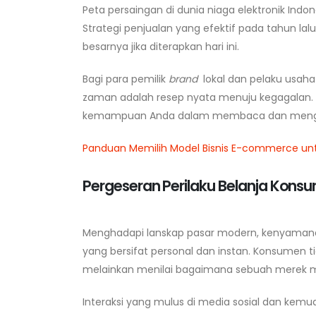
Peta persaingan di dunia niaga elektronik Indo
Strategi penjualan yang efektif pada tahun la
besarnya jika diterapkan hari ini.
Bagi para pemilik
brand
lokal dan pelaku usaha
zaman adalah resep nyata menuju kegagalan. 
kemampuan Anda dalam membaca dan menge
Panduan Memilih Model Bisnis E-commerce u
Pergeseran Perilaku Belanja Konsu
Menghadapi lanskap pasar modern, kenyamana
yang bersifat personal dan instan. Konsumen 
melainkan menilai bagaimana sebuah merek m
Interaksi yang mulus di media sosial dan kem