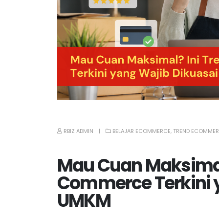
RBIZ ADMIN
BELAJAR ECOMMERCE
,
TREND ECOMMER
Mau Cuan Maksimal?
Commerce Terkini 
UMKM