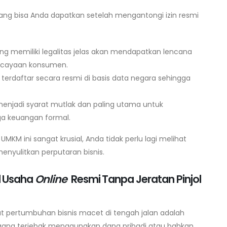
ang bisa Anda dapatkan setelah mengantongi izin resmi
yang memiliki legalitas jelas akan mendapatkan lencana
ercayaan konsumen.
 terdaftar secara resmi di basis data negara sehingga
enjadi syarat mutlak dan paling utama untuk
ga keuangan formal.
 ini sangat krusial, Anda tidak perlu lagi melihat
nyulitkan perputaran bisnis.
l Usaha
Online
Resmi Tanpa Jeratan Pinjol
t pertumbuhan bisnis macet di tengah jalan adalah
gang terjebak menggunakan dana pribadi atau bahkan