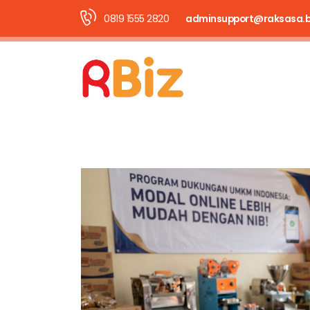
0819 1555 2820
adminsupport@raksasa.b