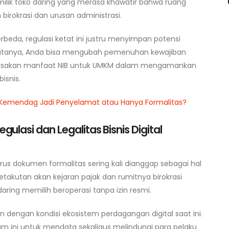
milik toko daring yang merasa khawatir bahwa ruang
birokrasi dan urusan administrasi.
erbeda, regulasi ketat ini justru menyimpan potensi
 Nyatanya, Anda bisa mengubah pemenuhan kewajiban
rasakan manfaat NIB untuk UMKM dalam mengamankan
isnis.
i Kemendag Jadi Penyelamat atau Hanya Formalitas?
asi dan Legalitas Bisnis Digital
us dokumen formalitas sering kali dianggap sebagai hal
akutan akan kejaran pajak dan rumitnya birokrasi
ing memilih beroperasi tanpa izin resmi.
 dengan kondisi ekosistem perdagangan digital saat ini.
 ini untuk mendata sekaligus melindungi para pelaku