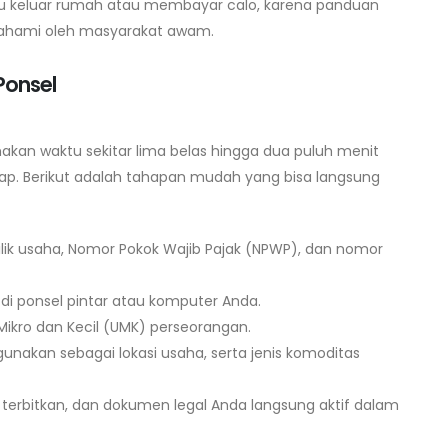
lu keluar rumah atau membayar calo, karena panduan
pahami oleh masyarakat awam.
Ponsel
akan waktu sekitar lima belas hingga dua puluh menit
iap. Berikut adalah tahapan mudah yang bisa langsung
lik usaha, Nomor Pokok Wajib Pajak (NPWP), dan nomor
i ponsel pintar atau komputer Anda.
 Mikro dan Kecil (UMK) perseorangan.
unakan sebagai lokasi usaha, serta jenis komoditas
ol terbitkan, dan dokumen legal Anda langsung aktif dalam