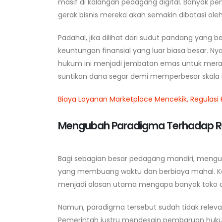
masif di kalangan pedagang digital. Banyak pe
gerak bisnis mereka akan semakin dibatasi oleh 
Padahal, jika dilihat dari sudut pandang yang b
keuntungan finansial yang luar biasa besar.
hukum ini menjadi jembatan emas untuk me
suntikan dana segar demi memperbesar skala b
Biaya Layanan Marketplace Mencekik, Regulas
Mengubah Paradigma Terhadap Regul
Bagi sebagian besar pedagang mandiri, mengur
yang membuang waktu dan berbiaya mahal. Ket
menjadi alasan utama mengapa banyak toko dar
Namun, paradigma tersebut sudah tidak relevan
Pemerintah justru mendesain pembaruan hukum