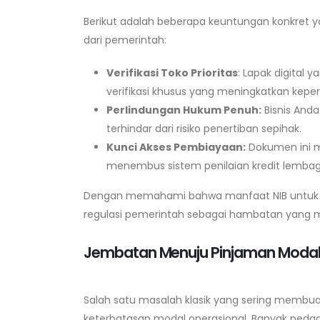
Berikut adalah beberapa keuntungan konkret y
dari pemerintah:
Verifikasi Toko Prioritas
: Lapak digital 
verifikasi khusus yang meningkatkan kep
Perlindungan Hukum Penuh:
Bisnis Anda
terhindar dari risiko penertiban sepihak.
Kunci Akses Pembiayaan:
Dokumen ini m
menembus sistem penilaian kredit lemba
Dengan memahami bahwa manfaat NIB untuk UMKM
regulasi pemerintah sebagai hambatan yang me
Jembatan Menuju Pinjaman Moda
Salah satu masalah klasik yang sering membua
keterbatasan modal operasional. Banyak peda