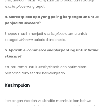
Bisa, dengan fokus
niche
, kualitas produk, dan strategi
marketplace
yang tepat.
4. Marketplace apa yang paling berpengaruh untuk
penjualan
skincare
?
Shopee masih menjadi
marketplace
utama untuk
kategori
skincare
terlaris di Indonesia.
5. Apakah
e-commerce enabler
penting untuk
brand
skincare
?
Ya, terutama untuk
scaling
bisnis dan optimalisasi
performa toko secara berkelanjutan.
Kesimpulan
Persaingan Wardah vs Skintific membuktikan bahwa