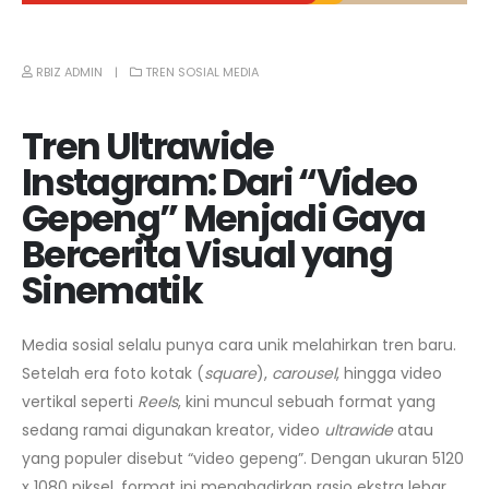
RBIZ ADMIN
TREN SOSIAL MEDIA
Tren Ultrawide
Instagram: Dari “Video
Gepeng” Menjadi Gaya
Bercerita Visual yang
Sinematik
Media sosial selalu punya cara unik melahirkan tren baru.
Setelah era foto kotak (
square
),
carousel
, hingga video
vertikal seperti
Reels
, kini muncul sebuah format yang
sedang ramai digunakan kreator, video
ultrawide
atau
yang populer disebut “video gepeng”. Dengan ukuran 5120
x 1080 piksel, format ini menghadirkan rasio ekstra lebar,