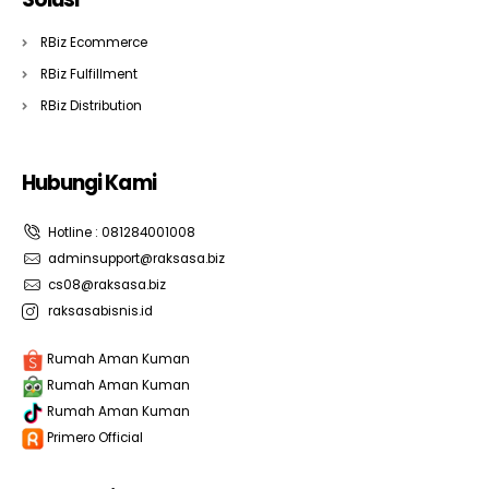
RBiz Ecommerce
RBiz Fulfillment
RBiz Distribution
Hubungi Kami
Hotline : 081284001008
adminsupport@raksasa.biz
cs08@raksasa.biz
raksasabisnis.id
Rumah Aman Kuman
Rumah Aman Kuman
Rumah Aman Kuman
Primero Official