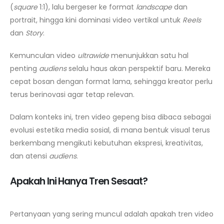
(
square
1:1), lalu bergeser ke format
landscape
dan
portrait, hingga kini dominasi video vertikal untuk
Reels
dan
Story
.
Kemunculan video
ultrawide
menunjukkan satu hal
penting
audiens
selalu haus akan perspektif baru. Mereka
cepat bosan dengan format lama, sehingga kreator perlu
terus berinovasi agar tetap relevan.
Dalam konteks ini, tren video gepeng bisa dibaca sebagai
evolusi estetika media sosial, di mana bentuk visual terus
berkembang mengikuti kebutuhan ekspresi, kreativitas,
dan atensi
audiens
.
Apakah Ini Hanya Tren Sesaat?
Pertanyaan yang sering muncul adalah apakah tren video