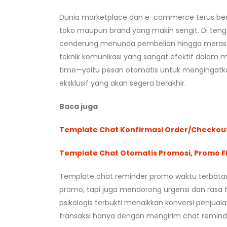
Dunia marketplace dan e-commerce terus berk
toko maupun brand yang makin sengit. Di teng
cenderung menunda pembelian hingga merasa
teknik komunikasi yang sangat efektif dalam 
time—yaitu pesan otomatis untuk mengingatka
eksklusif yang akan segera berakhir.
Baca juga
Template Chat Konfirmasi Order/Checkout:
Template Chat Otomatis Promosi, Promo F
Template chat reminder promo waktu terbat
promo, tapi juga mendorong urgensi dan rasa
psikologis terbukti menaikkan konversi penju
transaksi hanya dengan mengirim chat remind