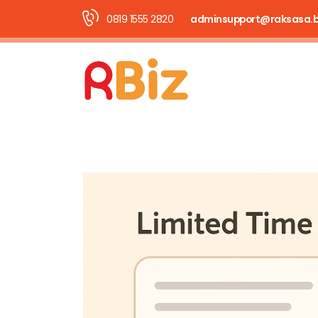
0819 1555 2820
adminsupport@raksasa.b