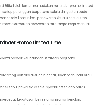
rti
RBiz
telah lama memadukan reminder promo limited
setiap pelanggan berpotensi selalu diingatkan pada
endesain komunikasi penawaran khusus sesuai tren
isa memaksimalkan conversion rate tanpa kerja manual
minder Promo Limited Time
mbawa banyak keuntungan strategis bagi toko
erdorong bertransaksi lebih cepat, tidak menunda atau
i tahu jadwal flash sale, special offer, dan batas
rcepat keputusan beli selama promo berjalan.