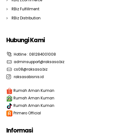
RBiz Fulfillment
RBiz Distribution
Hubungi Kami
Hotline : 081284001008
adminsupport@raksasa.biz
cs08@raksasa.biz
raksasabisnis.id
Rumah Aman Kuman
Rumah Aman Kuman
Rumah Aman Kuman
Primero Official
Informasi