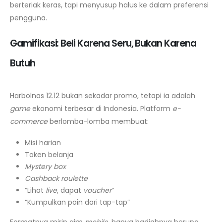
berteriak keras, tapi menyusup halus ke dalam preferensi
pengguna.
Gamifikasi: Beli Karena Seru, Bukan Karena
Butuh
Harbolnas 12.12 bukan sekadar promo, tetapi ia adalah
game
ekonomi terbesar di Indonesia. Platform
e-
commerce
berlomba-lomba membuat:
Misi harian
Token belanja
Mystery box
Cashback roulette
“Lihat
live
, dapat
voucher
”
“Kumpulkan poin dari tap-tap”
Formatnya mirip gim
mobile
, hanya hadiahnya berupa