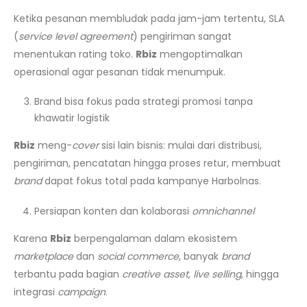
Ketika pesanan membludak pada jam-jam tertentu, SLA
(
service level agreement
) pengiriman sangat
menentukan rating toko.
Rbiz
mengoptimalkan
operasional agar pesanan tidak menumpuk.
Brand bisa fokus pada strategi promosi tanpa
khawatir logistik
Rbiz
meng-
cover
sisi lain bisnis: mulai dari distribusi,
pengiriman, pencatatan hingga proses retur, membuat
brand
dapat fokus total pada kampanye Harbolnas.
Persiapan konten dan kolaborasi
omnichannel
Karena
Rbiz
berpengalaman dalam ekosistem
marketplace
dan
social commerce
, banyak
brand
terbantu pada bagian
creative asset, live selling
, hingga
integrasi
campaign
.