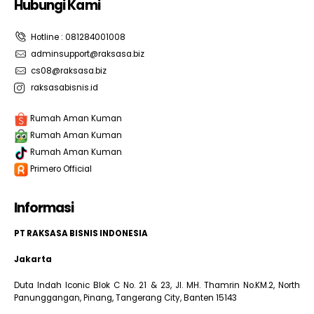
Hubungi Kami
Hotline : 081284001008
adminsupport@raksasa.biz
cs08@raksasa.biz
raksasabisnis.id
Rumah Aman Kuman
Rumah Aman Kuman
Rumah Aman Kuman
Primero Official
Informasi
PT RAKSASA BISNIS INDONESIA
Jakarta
Duta Indah Iconic Blok C No. 21 & 23, Jl. MH. Thamrin No.KM.2, North
Panunggangan, Pinang, Tangerang City, Banten 15143