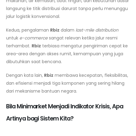
makanan, air kemasan, obat ringan, dan kebutuhan dasar
langsung ke titik distribusi darurat tanpa perlu menunggu
jalur logistik konvensional.
Kedua, pengalaman
Rbiz
dalam
last-mile distribution
untuk
e-commerce
sangat relevan ketika jalur resmi
terhambat.
Rbiz
terbiasa mengatur pengiriman cepat ke
area-area dengan akses rumit, kemampuan yang juga
dibutuhkan saat bencana.
Dengan kata lain,
Rbiz
membawa kecepatan, fleksibilitas,
dan efisiensi menjadi tiga komponen yang sering hilang
dari mekanisme bantuan negara.
Bila Minimarket Menjadi Indikator Krisis, Apa
Artinya bagi Sistem Kita?