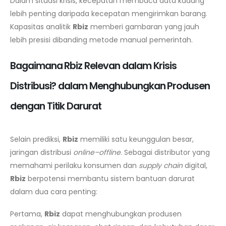
Dalam situasi krisis, kecepatan membaca data kadang
lebih penting daripada kecepatan mengirimkan barang.
Kapasitas analitik
Rbiz
memberi gambaran yang jauh
lebih presisi dibanding metode manual pemerintah.
Bagaimana Rbiz Relevan dalam Krisis
Distribusi? dalam Menghubungkan Produsen
dengan Titik Darurat
Selain prediksi,
Rbiz
memiliki satu keunggulan besar,
jaringan distribusi
online–offline
. Sebagai distributor yang
memahami perilaku konsumen dan
supply chain
digital,
Rbiz
berpotensi membantu sistem bantuan darurat
dalam dua cara penting:
Pertama,
Rbiz
dapat menghubungkan produsen