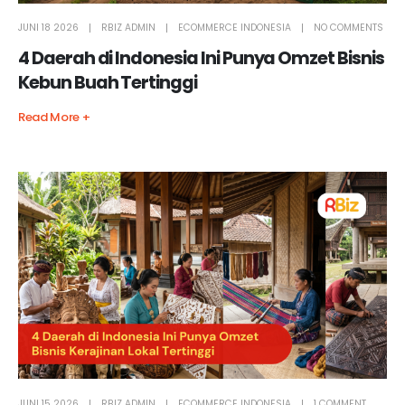
JUNI 18 2026
RBIZ ADMIN
ECOMMERCE INDONESIA
NO COMMENTS
4 Daerah di Indonesia Ini Punya Omzet Bisnis
Kebun Buah Tertinggi
Read More +
JUNI 15 2026
RBIZ ADMIN
ECOMMERCE INDONESIA
1 COMMENT