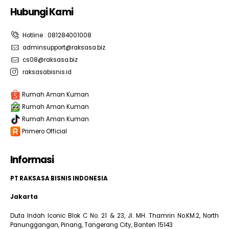
Hubungi Kami
Hotline : 081284001008
adminsupport@raksasa.biz
cs08@raksasa.biz
raksasabisnis.id
Rumah Aman Kuman
Rumah Aman Kuman
Rumah Aman Kuman
Primero Official
Informasi
PT RAKSASA BISNIS INDONESIA
Jakarta
Duta Indah Iconic Blok C No. 21 & 23, Jl. MH. Thamrin No.KM.2, North
Panunggangan, Pinang, Tangerang City, Banten 15143