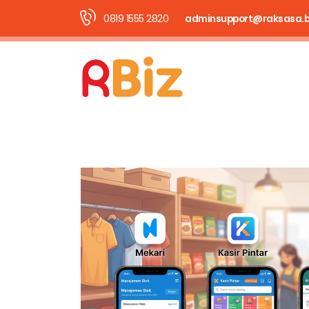
0819 1555 2820
adminsupport@raksasa.b