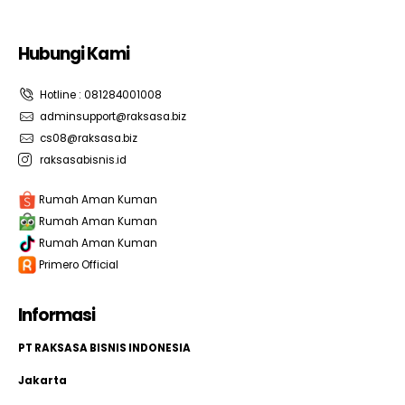
Hubungi Kami
Hotline : 081284001008
adminsupport@raksasa.biz
cs08@raksasa.biz
raksasabisnis.id
Rumah Aman Kuman
Rumah Aman Kuman
Rumah Aman Kuman
Primero Official
Informasi
PT RAKSASA BISNIS INDONESIA
Jakarta