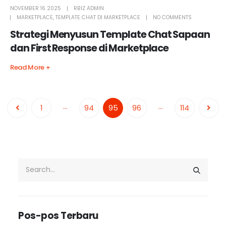
NOVEMBER 16 2025
RBIZ ADMIN
MARKETPLACE
,
TEMPLATE CHAT DI MARKETPLACE
NO COMMENTS
Strategi Menyusun Template Chat Sapaan
dan First Response di Marketplace
Read More +
…
…
1
94
95
96
114
Pos-pos Terbaru