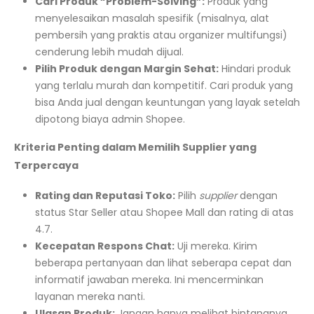
Cari Produk “Problem-Solving”:
Produk yang
menyelesaikan masalah spesifik (misalnya, alat
pembersih yang praktis atau organizer multifungsi)
cenderung lebih mudah dijual.
Pilih Produk dengan Margin Sehat:
Hindari produk
yang terlalu murah dan kompetitif. Cari produk yang
bisa Anda jual dengan keuntungan yang layak setelah
dipotong biaya admin Shopee.
Kriteria Penting dalam Memilih Supplier yang
Terpercaya
Rating dan Reputasi Toko:
Pilih
supplier
dengan
status Star Seller atau Shopee Mall dan rating di atas
4.7.
Kecepatan Respons Chat:
Uji mereka. Kirim
beberapa pertanyaan dan lihat seberapa cepat dan
informatif jawaban mereka. Ini mencerminkan
layanan mereka nanti.
Ulasan Produk:
Jangan hanya melihat bintangnya.