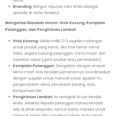
detail.
Branding:
Bangun reputasi toko Anda sebagai
spesialis di
niche
tersebut.
Mengatasi Masalah Umum: Stok Kosong, Komplain
Pelanggan, dan Pengiriman Lambat
Stok Kosong:
Selalu miliki 2-3
supplier
cadangan
untuk produk yang sama. Jika stok benar-benar
habis, segera hubungi pelanggan, minta maaf, dan
tawarkan solusi (ganti produk atau pembatalan).
Komplain Pelanggan:
Dengarkan dengan empati.
Minta maaf atas ketidaknyamanannya. Koordinasikan
dengan
supplier
untuk mencari solusi, apakah itu
pengembalian dana, penukaran barang, atau
kompensasi lain.
Pengiriman Lambat:
Ini seringkali di luar kendali
Anda. Jelaskan kepada pelanggan bahwa kendala
ada di pihak ekspedisi, namun bantu mereka untuk
melacak paket dan tunjukkan bahwa Anda peduli.