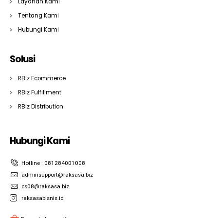
Layanan Kami
Tentang Kami
Hubungi Kami
Solusi
RBiz Ecommerce
RBiz Fulfillment
RBiz Distribution
Hubungi Kami
Hotline : 081284001008
adminsupport@raksasa.biz
cs08@raksasa.biz
raksasabisnis.id